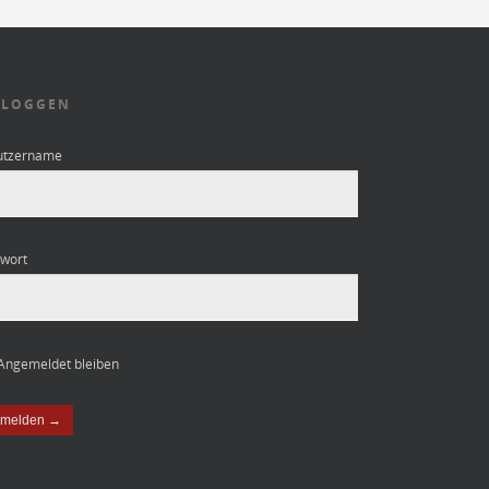
NLOGGEN
utzername
wort
Angemeldet bleiben